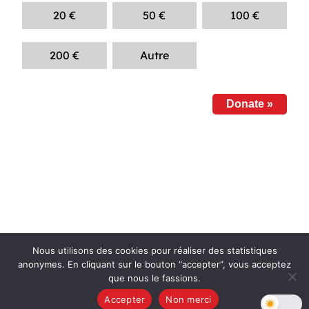
20
€
50
€
100
€
200
€
Autre
Donate
»
X
Bluesky
Instagram
YouTube
Facebook
Nous utilisons des cookies pour réaliser des statistiques
anonymes. En cliquant sur le bouton “accepter”, vous acceptez
que nous le fassions.
NPA – l’Anticapitaliste
Mentions légales
Accepter
Non merci