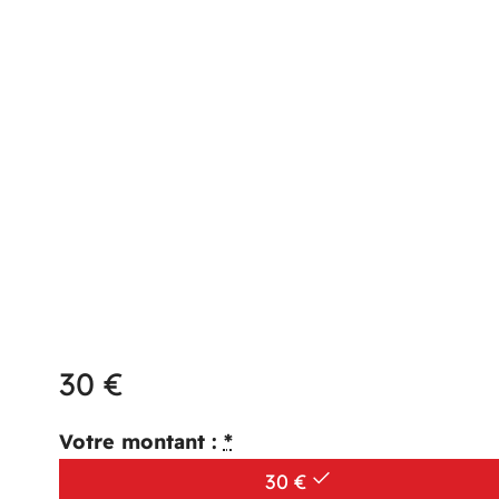
Aller
au
contenu
30
€
Votre montant :
*
30
€